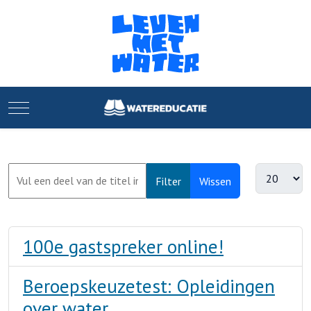
Mobile Menu Toggle
Filter
Wissen
100e gastspreker online!
Beroepskeuzetest: Opleidingen
over water