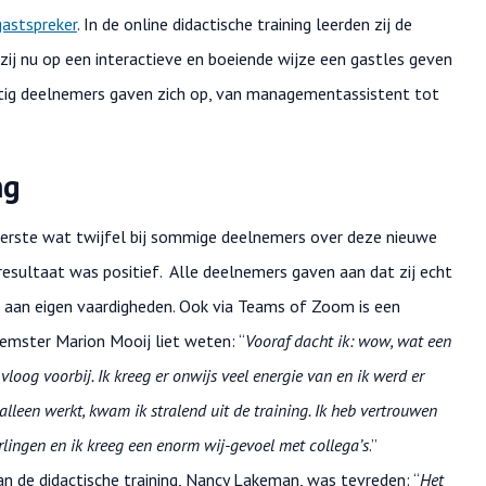
astspreker
. In de online didactische training leerden zij de
ij nu op een interactieve en boeiende wijze een gastles geven
ertig deelnemers gaven zich op, van managementassistent tot
ng
eerste wat twijfel bij sommige deelnemers over deze nieuwe
 resultaat was positief. Alle deelnemers gaven aan dat zij echt
 aan eigen vaardigheden. Ook via Teams of Zoom is een
eemster Marion Mooij liet weten: “
Vooraf dacht ik: wow, wat een
vloog voorbij. Ik kreeg er onwijs veel energie van en ik werd er
e alleen werkt, kwam ik stralend uit de training. Ik heb vertrouwen
rlingen en ik kreeg een enorm wij-gevoel met collega’s
.”
de didactische training, Nancy Lakeman, was tevreden: “
Het