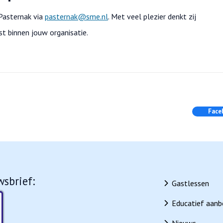
Pasternak via
pasternak@sme.nl
.
Met veel plezier denkt zij
st binnen jouw organisatie.
Face
wsbrief:
Gastlessen
Educatief aan