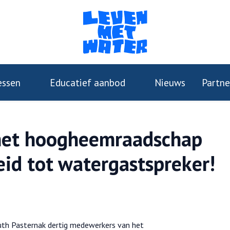
essen
Educatief aanbod
Nieuws
Partne
het hoogheemraadschap
eid tot watergastspreker!
uth Pasternak dertig medewerkers van het