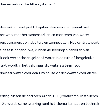
che- en natuurlijke filtersystemen?
erzoek en veel praktijkopdrachten een energieneutraal
 het werk met het samenstellen en monteren van water-
pen, sensoren, zonneboilers en zonnecellen. Het centrale punt
ls deze is opgebouwd, kunnen de leerlingen genieten van
ik ook weer schoon geloosd wordt in de tuin of hergebruikt
ruikt wordt in het vak, maar dit watersysteem zou
inkbaar water voor een tiny house of drinkwater voor dieren.
king tussen de sectoren Groen, PIE (Produceren, Installeren
r). Zo wordt samenwerking rond het thema klimaat en techniek