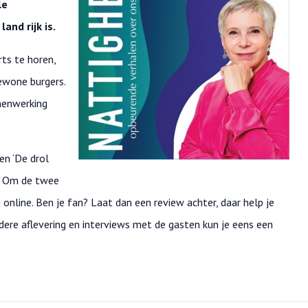
le
and rijk is.
rts te horen,
ewone burgers.
menwerking
en ‘De drol
en. Om de twee
online. Ben je fan? Laat dan een review achter, daar help je
ere aflevering en interviews met de gasten kun je eens een