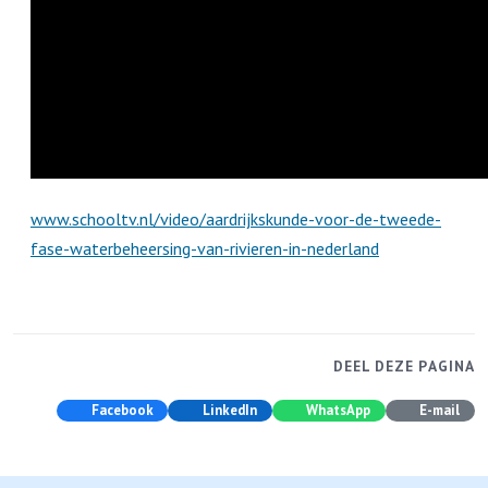
www.schooltv.nl/video/aardrijkskunde-voor-de-tweede-
fase-waterbeheersing-van-rivieren-in-nederland
DEEL DEZE PAGINA
Facebook
LinkedIn
WhatsApp
E-mail