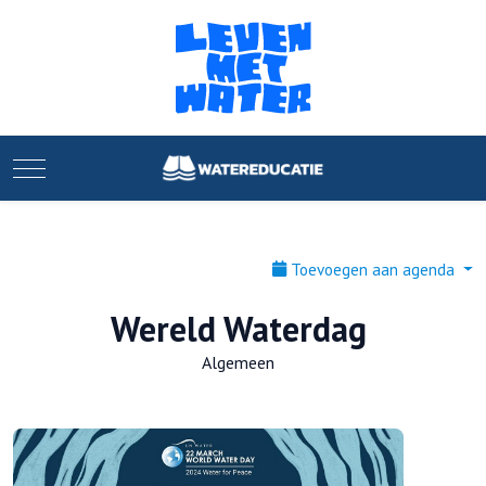
Mobile Menu Toggle
Toevoegen aan agenda
Wereld Waterdag
Algemeen