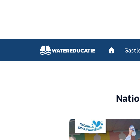
Gastl
Nati