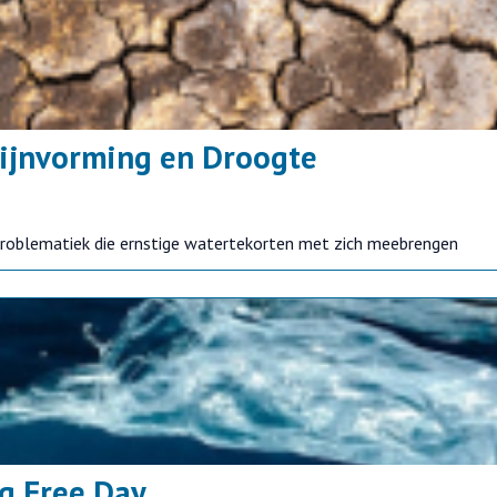
ijnvorming en Droogte
roblematiek die ernstige watertekorten met zich meebrengen
ag Free Day