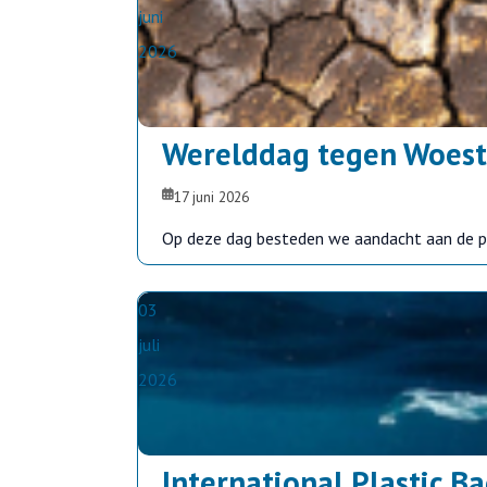
juni
2026
Werelddag tegen Woest
17 juni 2026
Op deze dag besteden we aandacht aan de p
03
juli
2026
International Plastic B